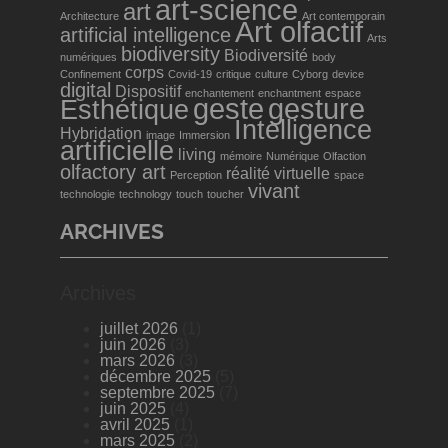
art-science
art
Architecture
Art contemporain
Art olfactif
artificial intelligence
Arts
biodiversity
Biodiversité
numériques
body
corps
Confinement
Covid-19
critique
culture
Cyborg
device
digital
Dispositif
enchantement
enchantment
espace
geste
gesture
Esthétique
Intelligence
Hybridation
image
Immersion
artificielle
living
mémoire
Numérique
Olfaction
olfactory art
réalité virtuelle
Perception
space
vivant
technologie
technology
touch
toucher
ARCHIVES
Archives
juillet 2026
(1)
juin 2026
(3)
mars 2026
(3)
décembre 2025
(5)
septembre 2025
(7)
juin 2025
(4)
avril 2025
(1)
mars 2025
(2)