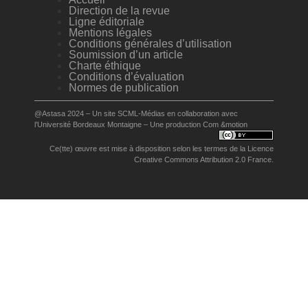
Direction de la revue
Ligne éditoriale
Mentions légales
Conditions générales d’utilisation
Soumission d’un article
Charte éthique
Conditions d’évaluation
Normes de publication
@Astasa 2024 – Un site
SCML-Médias
en collaboration avec
l’
Université Bordeaux Montaigne
– Une production
Com &motion
Ce(tte) œuvre est mise à disposition selon les termes de la
Licence
Creative Commons Attribution 2.0 France
.