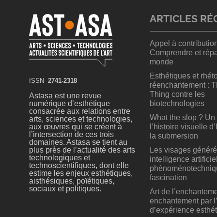
ARTICLES RÉ
Appel à contributio
Comprendre et répa
monde
Esthétiques et rhét
ISSN
2741-2318
réenchantement : 
Thing contre les
Astasa est une revue
biotechnologies
numérique d’esthétique
consacrée aux relations entre
What the slop ? Un 
arts, sciences et technologies,
l’histoire visuelle d
aux œuvres qui se créent à
l’intersection de ces trois
la submersion
domaines. Astasa se tient au
Les visages généré
plus près de l’actualité des arts
technologiques et
intelligence artificie
technoscientifiques, dont elle
phénoménotechniqu
estime les enjeux esthétiques,
fascination
aisthésiques, poïétiques,
sociaux et politiques.
Art de l’enchanteme
enchantement par l’
d’expérience esthé