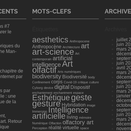
CENTS
MOTS-CLEFS
ARCHIV
ns #7
Étiquettes
Archives
rer le
aesthetics
juillet
Anthropocene
art
juin 2
oriques du
Anthropocène
Architecture
mars 
art-science
The Man-
décem
Art
artificial
septem
contemporain
Art
juin 2
intelligence
olfactif
avril 2
chapitre de
Arts numériques
mars 
biodiversity
’Internet par
Biodiversité
décem
body
corps
septem
Confinement
Covid-19
critique
culture
digital
juin 2
Dispositif
Cyborg
device
s par
mars 
enchantement
enchantment
espace
geste
Esthétique
janvie
lle : une
décem
gesture
e de la
Hybridation
octobr
image
Intelligence
septem
Immersion
artificielle
juin 2
nt,
living
mémoire
mars 
art. Retour
olfactory art
Numérique
Olfaction
décem
tique
réalité virtuelle
novem
Perception
space