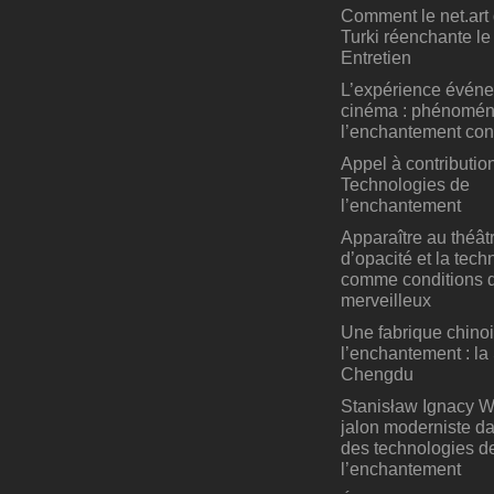
Comment le net.art
Turki réenchante l
Entretien
L’expérience événe
cinéma : phénomén
l’enchantement co
Appel à contributio
Technologies de
l’enchantement
Apparaître au théâtr
d’opacité et la tech
comme conditions 
merveilleux
Une fabrique chino
l’enchantement : la
Chengdu
Stanisław Ignacy Wi
jalon moderniste dan
des technologies d
l’enchantement