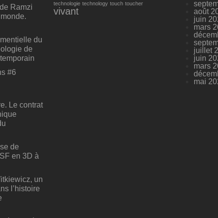
septem
technologie
technology
touch
toucher
 de Ramzi
vivant
août 2
e monde.
juin 2
mars 
décem
mentielle du
septem
ologie de
juillet
ntemporain
juin 2
mars 
ns #6
décem
mai 20
e. Le contrat
nique
du
ise de
 SF en 3D à
tkiewicz, un
s l’histoire
e