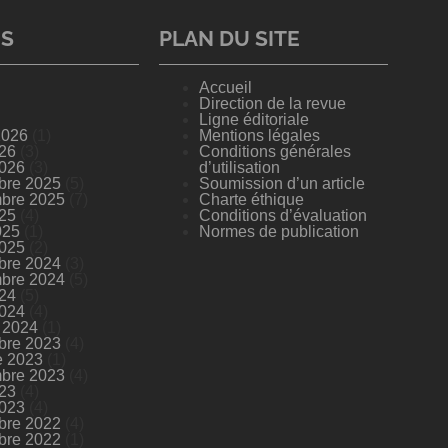
ES
PLAN DU SITE
Accueil
Direction de la revue
Ligne éditoriale
 2026
(1)
Mentions légales
026
(3)
Conditions générales
2026
(3)
d’utilisation
bre 2025
(5)
Soumission d’un article
bre 2025
(7)
Charte éthique
025
(4)
Conditions d’évaluation
025
(1)
Normes de publication
2025
(2)
bre 2024
(3)
bre 2024
(5)
024
(5)
2024
(4)
r 2024
(1)
bre 2023
(4)
e 2023
(1)
bre 2023
(4)
023
(4)
2023
(4)
bre 2022
(4)
bre 2022
(1)