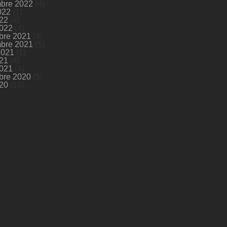
bre 2022
(4)
022
(1)
022
(4)
2022
(4)
bre 2021
(4)
bre 2021
(5)
 2021
(1)
021
(4)
2021
(4)
bre 2020
(5)
20
(10)