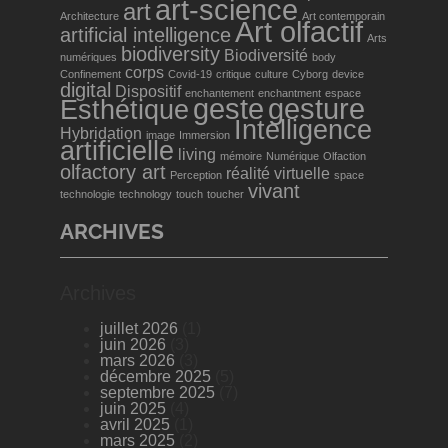
art-science
art
Architecture
Art contemporain
Art olfactif
artificial intelligence
Arts
biodiversity
Biodiversité
numériques
body
corps
Confinement
Covid-19
critique
culture
Cyborg
device
digital
Dispositif
enchantement
enchantment
espace
geste
gesture
Esthétique
Intelligence
Hybridation
image
Immersion
artificielle
living
mémoire
Numérique
Olfaction
olfactory art
réalité virtuelle
Perception
space
vivant
technologie
technology
touch
toucher
ARCHIVES
Archives
juillet 2026
(1)
juin 2026
(3)
mars 2026
(3)
décembre 2025
(5)
septembre 2025
(7)
juin 2025
(4)
avril 2025
(1)
mars 2025
(2)