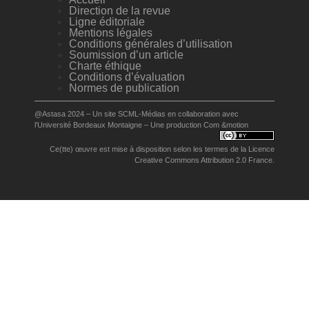
Direction de la revue
Ligne éditoriale
Mentions légales
Conditions générales d’utilisation
Soumission d’un article
Charte éthique
Conditions d’évaluation
Normes de publication
@Astasa 2024 – Un site
SCML-Médias
en collaboration avec
l’
Université Bordeaux Montaigne
– Une production
Com &motion
Ce(tte) œuvre est mise à disposition selon les termes de la
Licence
Creative Commons Attribution 2.0 France
.