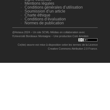
Mentions légales
Conditions générales d’utilisation
Soumission d’un article
Charte éthique
Conditions d’évaluation
Normes de publication
@Astasa 2024 – Un site
SCML-Médias
en collaboration avec
l’
Université Bordeaux Montaigne
– Une production
Com &motion
Ce(tte) œuvre est mise à disposition selon les termes de la
Licence
Creative Commons Attribution 2.0 France
.