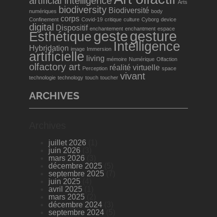
artificial intelligence
Arts
biodiversity
Biodiversité
numériques
body
corps
Confinement
Covid-19
critique
culture
Cyborg
device
digital
Dispositif
enchantement
enchantment
espace
geste
gesture
Esthétique
Intelligence
Hybridation
image
Immersion
artificielle
living
mémoire
Numérique
Olfaction
olfactory art
réalité virtuelle
Perception
space
vivant
technologie
technology
touch
toucher
ARCHIVES
Archives
juillet 2026
(1)
juin 2026
(3)
mars 2026
(3)
décembre 2025
(5)
septembre 2025
(7)
juin 2025
(4)
avril 2025
(1)
mars 2025
(2)
décembre 2024
(3)
septembre 2024
(5)