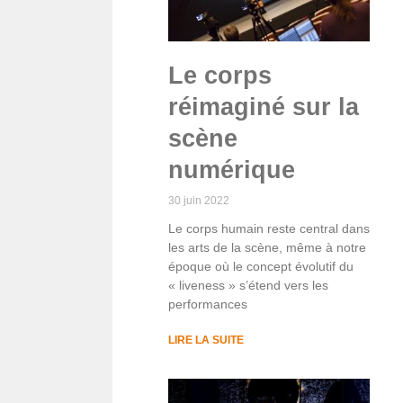
Le corps
réimaginé sur la
scène
numérique
30 juin 2022
Le corps humain reste central dans
les arts de la scène, même à notre
époque où le concept évolutif du
« liveness » s’étend vers les
performances
LIRE LA SUITE