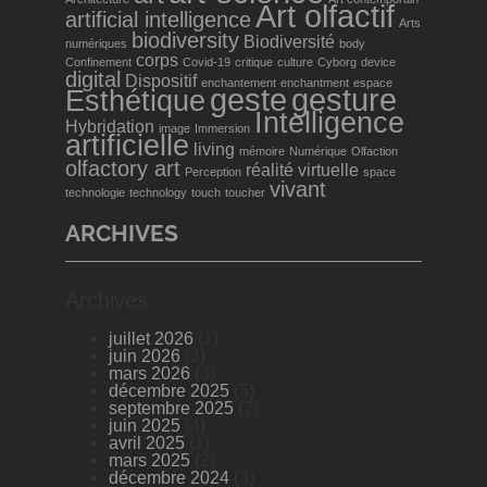
Art olfactif
artificial intelligence
Arts
biodiversity
Biodiversité
numériques
body
corps
Confinement
Covid-19
critique
culture
Cyborg
device
digital
Dispositif
enchantement
enchantment
espace
geste
gesture
Esthétique
Intelligence
Hybridation
image
Immersion
artificielle
living
mémoire
Numérique
Olfaction
olfactory art
réalité virtuelle
Perception
space
vivant
technologie
technology
touch
toucher
ARCHIVES
Archives
juillet 2026
(1)
juin 2026
(3)
mars 2026
(3)
décembre 2025
(5)
septembre 2025
(7)
juin 2025
(4)
avril 2025
(1)
mars 2025
(2)
décembre 2024
(3)