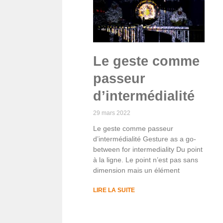
Le geste comme
passeur
d’intermédialité
29 mars 2022
Le geste comme passeur
d’intermédialité Gesture as a go-
between for intermediality Du point
à la ligne. Le point n’est pas sans
dimension mais un élément
LIRE LA SUITE