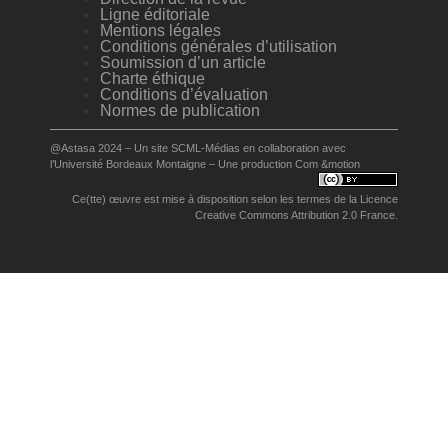
Ligne éditoriale
Mentions légales
Conditions générales d’utilisation
Soumission d’un article
Charte éthique
Conditions d’évaluation
Normes de publication
@Astasa 2024 – Un site
SCML-Médias
en collaboration avec
l’
Université Bordeaux Montaigne
– Une production
Com &motion
Ce(tte) œuvre est mise à disposition selon les termes de la
Licence
Creative Commons Attribution 2.0 France
.