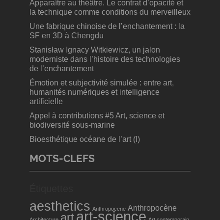
Apparaître au théâtre. Le contrat d’opacité et
la technique comme conditions du merveilleux
Une fabrique chinoise de l’enchantement : la
SF en 3D à Chengdu
Stanisław Ignacy Witkiewicz, un jalon
moderniste dans l’histoire des technologies
de l’enchantement
Émotion et subjectivité simulée : entre art,
humanités numériques et intelligence
artificielle
Appel à contributions #5 Art, science et
biodiversité sous-marine
Bioesthétique océane de l’art (I)
MOTS-CLEFS
Étiquettes
aesthetics
Anthropocène
Anthropocene
art-science
art
Architecture
Art contemporain