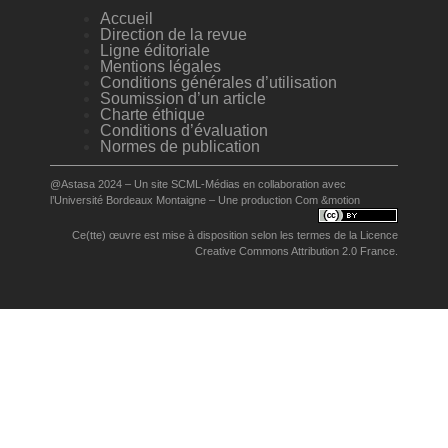
Accueil
Direction de la revue
Ligne éditoriale
Mentions légales
Conditions générales d’utilisation
Soumission d’un article
Charte éthique
Conditions d’évaluation
Normes de publication
@Astasa 2024 – Un site
SCML-Médias
en collaboration avec
l’
Université Bordeaux Montaigne
– Une production
Com &motion
Ce(tte) œuvre est mise à disposition selon les termes de la
Licence
Creative Commons Attribution 2.0 France
.