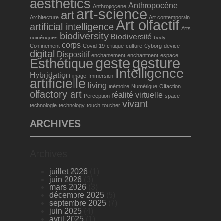
aesthetics
Anthropocène
Anthropocene
art-science
art
Architecture
Art contemporain
Art olfactif
artificial intelligence
Arts
biodiversity
Biodiversité
numériques
body
corps
Confinement
Covid-19
critique
culture
Cyborg
device
digital
Dispositif
enchantement
enchantment
espace
geste
gesture
Esthétique
Intelligence
Hybridation
image
Immersion
artificielle
living
mémoire
Numérique
Olfaction
olfactory art
réalité virtuelle
Perception
space
vivant
technologie
technology
touch
toucher
ARCHIVES
Archives
juillet 2026
(1)
juin 2026
(3)
mars 2026
(3)
décembre 2025
(5)
septembre 2025
(7)
juin 2025
(4)
avril 2025
(1)