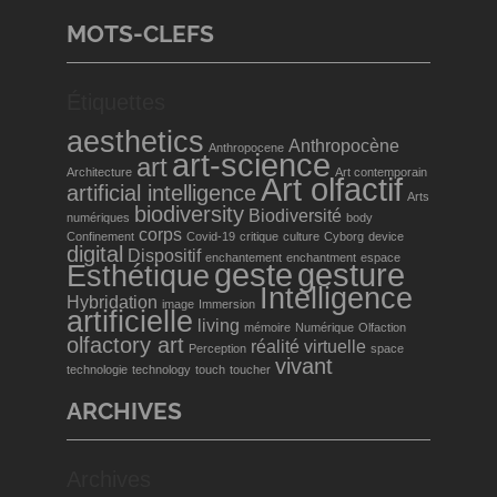
MOTS-CLEFS
Étiquettes
aesthetics
Anthropocène
Anthropocene
art-science
art
Architecture
Art contemporain
Art olfactif
artificial intelligence
Arts
biodiversity
Biodiversité
numériques
body
corps
Confinement
Covid-19
critique
culture
Cyborg
device
digital
Dispositif
enchantement
enchantment
espace
geste
gesture
Esthétique
Intelligence
Hybridation
image
Immersion
artificielle
living
mémoire
Numérique
Olfaction
olfactory art
réalité virtuelle
Perception
space
vivant
technologie
technology
touch
toucher
ARCHIVES
Archives