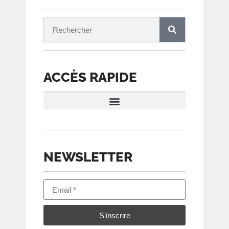
ACCÈS RAPIDE
CONDITIONS D’ÉVALUATION
NEWSLETTER
S'inscrire